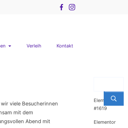
hen
Verleih
Kontakt
Recent Posts
Elementor
wir viele Besucherinnen
#1619
insam mit dem
ungsvollen Abend mit
Elementor