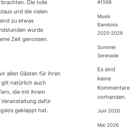
brachten. Die tolle
#1588
laus und die vielen
Musik
end zu etwas
Bambinis
endstunden wurde
2025-2026
same Zeit genossen.
Sommer
Serenade
Recent Comments
Es sind
r allen Gästen für ihren
keine
ilt natürlich auch
Kommentare
ern, die mit ihrem
vorhanden.
 Veranstaltung dafür
Archives
ngslos geklappt hat.
Juni 2026
Mai 2026