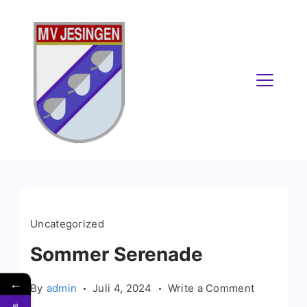
Skip
to
content
Uncategorized
Sommer Serenade
←
on
By
admin
Juli 4, 2024
Write a Comment
Sommer